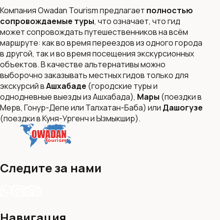
Компания Owadan Tourism предлагает
полностью
сопровождаемые туры
, что означает, что гид
может сопровождать путешественников на всём
маршруте: как во время переездов из одного города
в другой, так и во время посещения экскурсионных
объектов. В качестве альтернативы можно
выборочно заказывать местных гидов только для
экскурсий в
Ашхабаде
(городские туры и
однодневные выезды из Ашхабада),
Мары
(поездки в
Мерв, Гонур-Депе или Талхатан-Баба) или
Дашогузе
(поездки в Куня-Ургенч и Ызмыкшир).
Следите за нами
Навигация