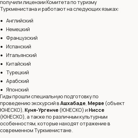
получили лицензии Комитета по туризму
Туркменистана и работают на следующих языках:
Английский
Немецкий
Французский
Испанский
Итальянский
Китайский
Турецкий
Арабский
Японский
Гиды прошли специальную подготовку по
проведению экскурсий в
Ашхабаде
,
Мерве
(объект
ЮНЕСКО),
Куня-Ургенче
(ЮНЕСКО) и
Ниссе
(ЮНЕСКО), а также по различным культурным
особенностям, которые находят отражение в
современном Туркменистане.